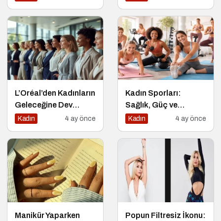
L’Oréal’den Kadınların
Kadın Sporları:
Geleceğine Dev
Sağlık, Güç ve
Yatırım
Özgüvenin Anahtarı
Kadın
4 ay önce
Kadın
4 ay önce
Manikür Yaparken
Popun Filtresiz İkonu: