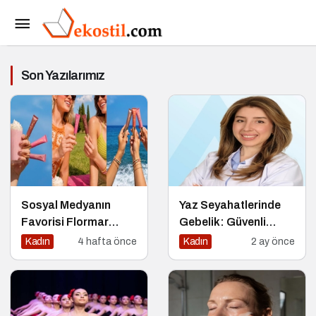
Son Yazılarımız
Sosyal Medyanın
Yaz Seyahatlerinde
Favorisi Flormar
Gebelik: Güvenli
Puffy Liquid Blush
Yolculuk İçin 7 Altın
Kadın
4 hafta önce
Kadın
2 ay önce
Serisine Yeni Renkler
Kural
Eklendi!