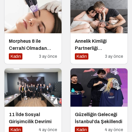
Morpheus 8 ile
Annelik Kimliği
Cerrahi Olmadan
Partnerliği
Genç ve Sıkı Bir Cilt
Gölgelemesin
Kadın
3 ay önce
Kadın
3 ay önce
Mümkün
11 İlde Sosyal
Güzelliğin Geleceği
Girişimcilik Devrimi
İstanbul’da Şekillendi
Kadın
4 ay önce
Kadın
4 ay önce