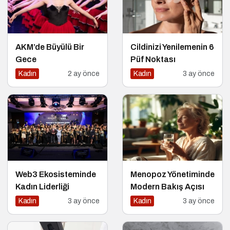
AKM’de Büyülü Bir
Cildinizi Yenilemenin 6
Gece
Püf Noktası
Kadın
2 ay önce
Kadın
3 ay önce
Web3 Ekosisteminde
Menopoz Yönetiminde
Kadın Liderliği
Modern Bakış Açısı
Kadın
3 ay önce
Kadın
3 ay önce