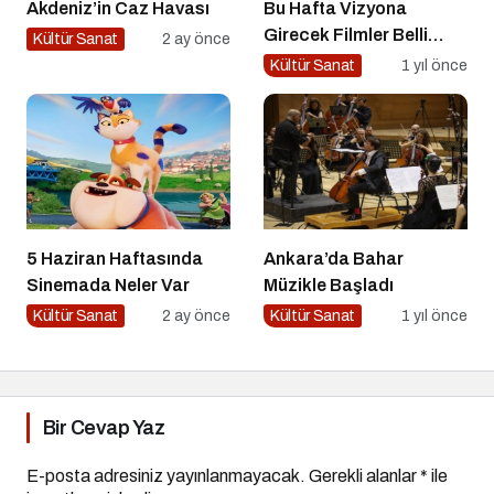
Akdeniz’in Caz Havası
Bu Hafta Vizyona
Girecek Filmler Belli
Kültür Sanat
2 ay önce
Oldu: Sinema Keyfi
Kültür Sanat
1 yıl önce
Paribu Cineverse’te
Başlıyor!
5 Haziran Haftasında
Ankara’da Bahar
Sinemada Neler Var
Müzikle Başladı
Kültür Sanat
2 ay önce
Kültür Sanat
1 yıl önce
Bir Cevap Yaz
E-posta adresiniz yayınlanmayacak.
Gerekli alanlar
*
ile