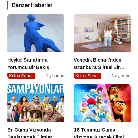
Benzer Haberler
Heykel Sanatında
Venedik Bienali’nden
Yorumcu Bir Bakış
İstanbul’a Şiirsel Bir
Geçiş
Kültür Sanat
1 yıl önce
Kültür Sanat
4 ay önce
Bu Cuma Vizyonda
18 Temmuz Cuma
Başlayacak Filmler
Vizyona Girecek Filmler