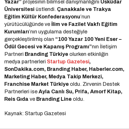
Yazar”
projesinin bilimsel danışmanlığını
Üsküdar
Üniversitesi
üstlendi.
Çanakkale ve Trakya
Eğitim Kültür Konfederasyonu
’nun
yürütücülüğünde ve
İlim ve Fazilet Vakfı Eğitim
Kurumları
’nın uygulama desteğiyle
gerçekleştirilmiş olan
“100 Yazar 100 Yeni Eser –
Ödül Gecesi ve Kapanış Programı”
nın İletişim
Partneri
Branding Türkiye
olurken etkinliğin
medya partnerleri
Startup Gazetesi
,
SonDakika.com, Branding Haber, Haberler.com,
Marketing Haber, Medya Takip Merkezi,
Franchise Market Türkiye
oldu. Zirvenin Destek
Partnerleri ise
Ayla Canlı Su, Prifa, Amorf Kitap,
Reis Gıda
ve
Branding Line
oldu.
Kaynak: Startup Gazetesi