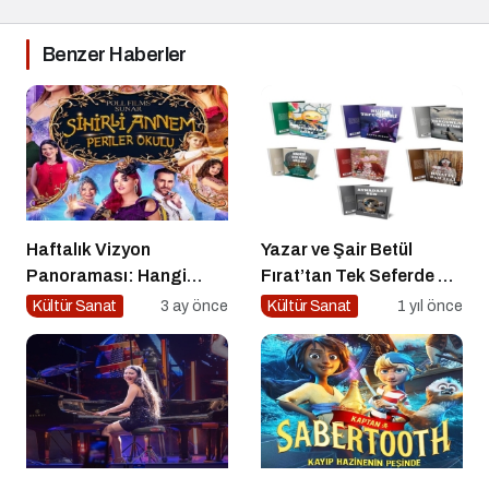
Benzer Haberler
Haftalık Vizyon
Yazar ve Şair Betül
Panoraması: Hangi
Fırat’tan Tek Seferde 7
Filmi İzlemeli?
Kitap Müjdesi
Kültür Sanat
3 ay önce
Kültür Sanat
1 yıl önce