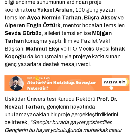
bilgilendirme sunumunun ardından proje
koordinatörü
Yüksel Arslan
, 100 genç yazarı
temsilen
Ayça Nermin Tarhan, Büşra Aksoy
ve
Alperen Engin Öztürk
, mentor hocaları temsilen
Sevda Gürbüz
, aileleri temsilen ise
Müjgan
Tarhan
konuşma yaptı. İlim ve Fazilet Vakfı
Başkanı
Mahmut Ekşi
ve İTO Meclis Üyesi
İshak
Koçoğlu
da konuşmalarıyla projeye katkı sunan
genç yazarlara destek mesajı verdi.
Üsküdar Üniversitesi Kurucu Rektörü
Prof. Dr.
Nevzat Tarhan,
gençlerin hayatında
unutamayacakları bir proje gerçekleştirdiklerini
belirterek,
“Gençler burada gayret gösterdiler.
Gençlerin bu hayat yolculuğunda muhakkak cesur