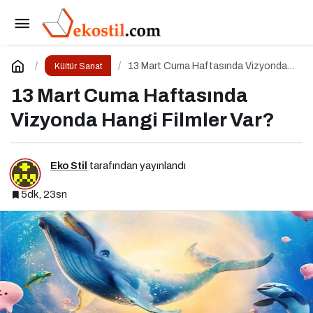
100 Yazar 100 Yeni Eser Projesi Ödül Töreni
Gerçekleşti
Paylaş
Yorum Yap
13 Mart Cuma Haftasında Vizyonda
Kültür Sanat
Hangi Filmler Var?
13 Mart Cuma Haftasında
Vizyonda Hangi Filmler Var?
Eko Stil
tarafından yayınlandı
5dk, 23sn