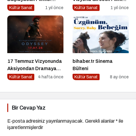
Açıklandı
Belli Oldu
Kültür Sanat
1 yıl önce
Kültür Sanat
1 yıl önce
17 Temmuz Vizyonunda
bihaber.tr Sinema
Aksiyondan Dramaya
Bülteni
Bir Yolculuk
Kültür Sanat
4 hafta önce
Kültür Sanat
8 ay önce
Bir Cevap Yaz
E-posta adresiniz yayınlanmayacak.
Gerekli alanlar
*
ile
işaretlenmişlerdir