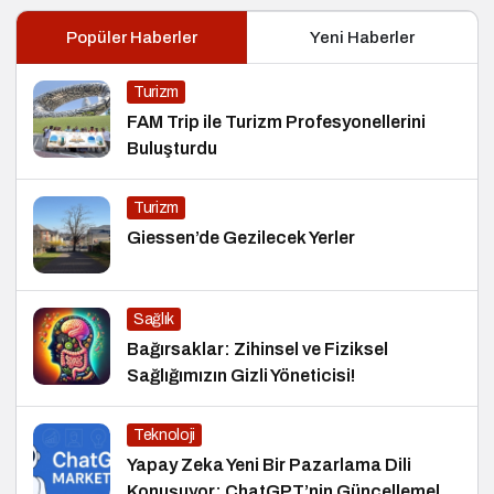
Popüler Haberler
Yeni Haberler
Turizm
FAM Trip ile Turizm Profesyonellerini
Buluşturdu
Turizm
Giessen’de Gezilecek Yerler
Sağlık
Bağırsaklar: Zihinsel ve Fiziksel
Sağlığımızın Gizli Yöneticisi!
Teknoloji
Yapay Zeka Yeni Bir Pazarlama Dili
Konuşuyor: ChatGPT’nin Güncellemeleri