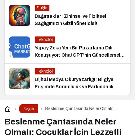
Sağlık
Bağırsaklar: Zihinsel ve Fiziksel
Sağlığımızın Gizli Yöneticisi!
Teknoloji
Yapay Zeka Yeni Bir Pazarlama Dili
Konuşuyor: ChatGPT’nin Güncellemeleri
ve Markalara Yönelik Fırsatlar
Teknoloji
Dijital Medya Okuryazarlığı: Bilgiye
Erişimde Sorumluluk ve Farkındalık
Beslenme Çantasında Neler Olmalı:
Sağlık
Çocuklar İçin Lezzetli ve Dengeli
Alternatifler
Beslenme Çantasında Neler
Olmalı: Çocuklar İçin Lezzetli