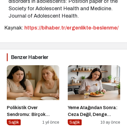
disorders in adolescents: Position paper of the
Society for Adolescent Health and Medicine.
Journal of Adolescent Health.
Kaynak:
https://bihaber.tr/ergenlikte-beslenme/
Benzer Haberler
Polikistik Over
Yeme Atağından Sonra:
Sendromu: Birçok
Ceza Değil, Denge
Kadının Sessiz Yoldaşı
Zamanı
Sağlık
1 yıl önce
Sağlık
10 ay önce