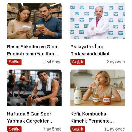
Besin Etiketleri ve Gıda
Psikiyatrik İlaç
Endüstrisinin Yanıltıcı
Tedavisinde Alkol
Stratejileri
Sağlık
1 yıl önce
Sağlık
2 ay önce
Haftada 5 Gün Spor
Kefir, Kombucha,
Yapmak Gerçekten
Kimchi: Fermente
Sağlıklı mı?
Gıdalar Sağlıkta Yeni
Sağlık
7 ay önce
Sağlık
11 ay önce