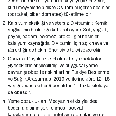
zengin kırmızı et, yumurta, koyu yeşil sebzeler,
kuru meyvelerle birlikte C vitamini içeren besinler
(portakal, biber, domates) tüketilmelidir.
Kalsiyum eksikliği ve yetersiz D vitamini: Kemik
sağlığı için bu iki öge kritik rol oynar. Süt, yoğurt,
peynir, badem, pekmez, brokoli gibi besinler
kalsiyum kaynağıdır. D vitamini için açık hava ve
gerektiğinde hekim önerisiyle takviye gerekir.
Obezite: Düşük fiziksel aktivite, yüksek kalorili
yiyeceklerin erişilebilirliği ve duygusal yeme
davranışı obezite riskini artırır. Türkiye Beslenme
ve Sağlık Araştırması 2019 verilerine göre 12–18
yaş grubundaki her 4 çocuktan 1’i fazla kilolu ya
da obezdir.
Yeme bozuklukları: Medyanın etkisiyle ideal
beden algısının şekillenmesi, sosyal
karşılaştırmalar, aile içi iletişim sorunları yeme