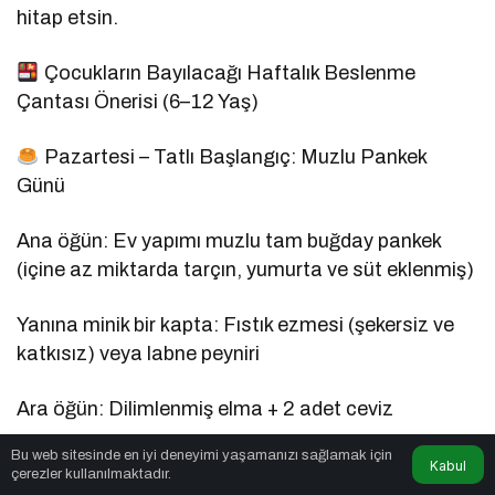
hitap etsin.
Çocukların Bayılacağı Haftalık Beslenme
Çantası Önerisi (6–12 Yaş)
Pazartesi – Tatlı Başlangıç: Muzlu Pankek
Günü
Ana öğün: Ev yapımı muzlu tam buğday pankek
(içine az miktarda tarçın, yumurta ve süt eklenmiş)
Yanına minik bir kapta: Fıstık ezmesi (şekersiz ve
katkısız) veya labne peyniri
Ara öğün: Dilimlenmiş elma + 2 adet ceviz
Bu web sitesinde en iyi deneyimi yaşamanızı sağlamak için
İçecek: Süt
Kabul
çerezler kullanılmaktadır.