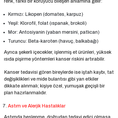
renk, farklı bir koruyucu bileşen anlamına gelir:
Kırmızı: Likopen (domates, karpuz)
Yeşil: Klorofil, folat (ıspanak, brokoli)
Mor: Antosiyanin (yaban mersini, patlıcan)
Turuncu: Beta-karoten (havuç, balkabağı)
Ayrıca şekerli içecekler, işlenmiş et ürünleri, yüksek
ısıda pişirme yöntemleri kanser riskini artırabilir.
Kanser tedavisi gören bireylerde ise iştah kaybı, tat
değişiklikleri ve mide bulantısı gibi yan etkiler
dikkate alınmalı; kişiye özel, yumuşak geçişli bir
plan hazırlanmalıdır.
Astım ve Alerjik Hastalıklar
Astımda beslenme, doğrudan tedavi edici olmasa