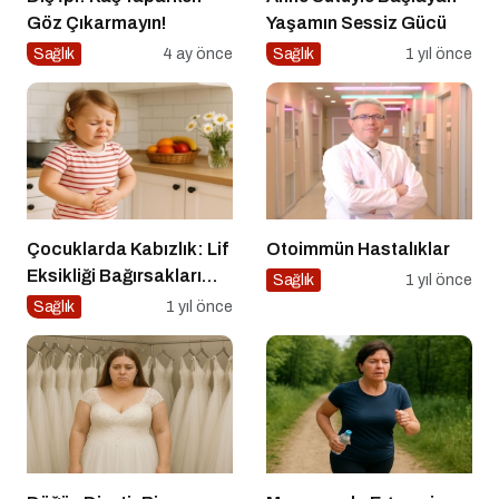
Göz Çıkarmayın!
Yaşamın Sessiz Gücü
Sağlık
4 ay önce
Sağlık
1 yıl önce
Çocuklarda Kabızlık: Lif
Otoimmün Hastalıklar
Eksikliği Bağırsakları
Sağlık
1 yıl önce
Nasıl Yavaşlatır?
Sağlık
1 yıl önce