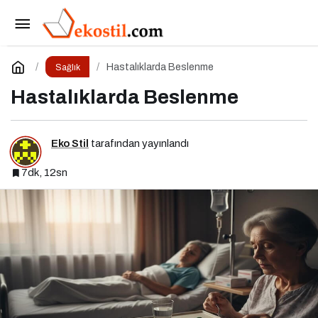
Besin Sinerjisi: Doğru Kombinasyonlarla
Besinlerin Gücünü Artırın
Paylaş
Yorum Yap
Hastalıklarda Beslenme
Sağlık
Hastalıklarda Beslenme
Eko Stil
tarafından yayınlandı
7dk, 12sn