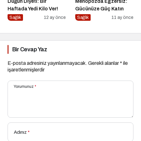
Düğün Diyeti: Bir
Menopozda Egzersiz:
Haftada Yedi Kilo Ver!
Gücünüze Güç Katın
Sağlık
12 ay önce
Sağlık
11 ay önce
Bir Cevap Yaz
E-posta adresiniz yayınlanmayacak.
Gerekli alanlar
*
ile
işaretlenmişlerdir
Yorumunuz
*
Adınız
*