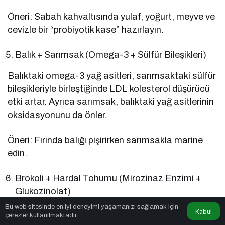
Öneri: Sabah kahvaltısında yulaf, yoğurt, meyve ve
cevizle bir “probiyotik kase” hazırlayın.
Balık + Sarımsak (Omega-3 + Sülfür Bileşikleri)
Balıktaki omega-3 yağ asitleri, sarımsaktaki sülfür
bileşikleriyle birleştiğinde LDL kolesterol düşürücü
etki artar. Ayrıca sarımsak, balıktaki yağ asitlerinin
oksidasyonunu da önler.
Öneri: Fırında balığı pişirirken sarımsakla marine
edin.
Brokoli + Hardal Tohumu (Mirozinaz Enzimi +
Glukozinolat)
Bu web sitesinde en iyi deneyimi yaşamanızı sağlamak için
Brokoli, kanser koruyucu bileşikler (sülforafan)
Kabul
çerezler kullanılmaktadır.