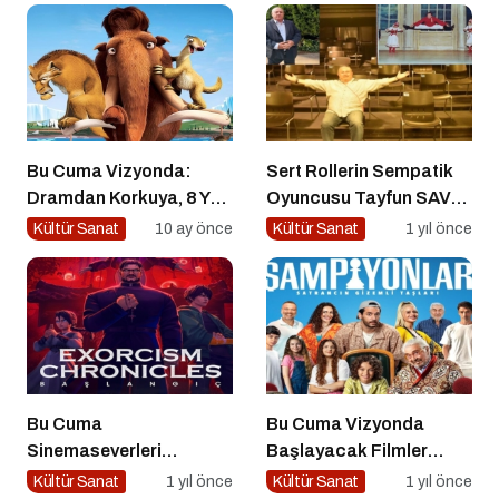
Bu Cuma Vizyonda:
Sert Rollerin Sempatik
Dramdan Korkuya, 8 Yeni
Oyuncusu Tayfun SAV
Film Sinemaseverlerle
ile Söyleşi
Kültür Sanat
10 ay önce
Kültür Sanat
1 yıl önce
Buluşuyor!
Bu Cuma
Bu Cuma Vizyonda
Sinemaseverleri
Başlayacak Filmler
Bekleyen Yepyeni Filmler!
Açıklandı
Kültür Sanat
1 yıl önce
Kültür Sanat
1 yıl önce