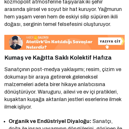
kozmopolit atmosferine taşıyarak iki şehir
arasında şiirsel ve soyut bir hat kuruyor. Yağmurun
hem yaşam veren hem de eskiyi silip süpüren ikili
doğası, serginin temel felsefesini oluşturuyor.
Kumaş ve Kağıtta Saklı Kolektif Hafıza
Sanatçının post-medya yaklaşımı; resim, çizim ve
dokumayı bir araya getirerek geleneksel
malzemeleri adeta birer hikaye anlatıcısına
dönüştürüyor. Waruguru, ailevi ve ev içi pratikleri,
kuşaktan kuşağa aktarılan jestleri eserlerine ilmek
ilmek işliyor.
Organik ve Endüstriyel Diyaloğu:
Sanatçı,
doğa ile insan yaşamının döngülerini, görünen ile