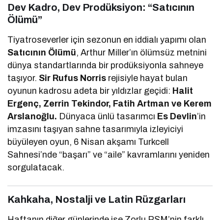
Dev Kadro, Dev Prodüksiyon: “Satıcının
Ölümü”
Tiyatroseverler için sezonun en iddialı yapımı olan
Satıcının Ölümü
, Arthur Miller’ın ölümsüz metnini
dünya standartlarında bir prodüksiyonla sahneye
taşıyor.
Sir Rufus Norris
rejisiyle hayat bulan
oyunun kadrosu adeta bir yıldızlar geçidi:
Halit
Ergenç, Zerrin Tekindor, Fatih Artman ve Kerem
Arslanoğlu.
Dünyaca ünlü tasarımcı
Es Devlin
’in
imzasını taşıyan sahne tasarımıyla izleyiciyi
büyüleyen oyun, 6 Nisan akşamı Turkcell
Sahnesi’nde “başarı” ve “aile” kavramlarını yeniden
sorgulatacak.
Kahkaha, Nostalji ve Latin Rüzgarları
Haftanın diğer günlerinde ise Zorlu PSM’nin farklı