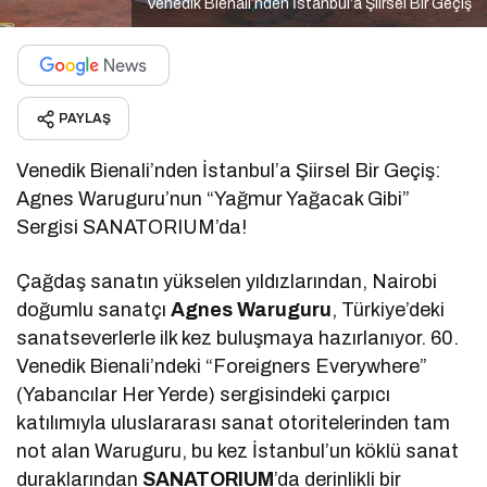
Venedik Bienali’nden İstanbul’a Şiirsel Bir Geçiş
PAYLAŞ
Venedik Bienali’nden İstanbul’a Şiirsel Bir Geçiş:
Agnes Waruguru’nun “Yağmur Yağacak Gibi”
Sergisi SANATORIUM’da!
Çağdaş sanatın yükselen yıldızlarından, Nairobi
doğumlu sanatçı
Agnes Waruguru
, Türkiye’deki
sanatseverlerle ilk kez buluşmaya hazırlanıyor. 60.
Venedik Bienali’ndeki “Foreigners Everywhere”
(Yabancılar Her Yerde) sergisindeki çarpıcı
katılımıyla uluslararası sanat otoritelerinden tam
not alan Waruguru, bu kez İstanbul’un köklü sanat
duraklarından
SANATORIUM
’da derinlikli bir