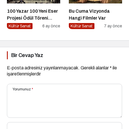
100 Yazar 100 Yeni Eser
Bu Cuma Vizyonda
Projesi Ödül Töreni
Hangi Filmler Var
Gerçekleşti
Kültür Sanat
6 ay önce
Kültür Sanat
7 ay önce
Bir Cevap Yaz
E-posta adresiniz yayınlanmayacak.
Gerekli alanlar
*
ile
işaretlenmişlerdir
Yorumunuz
*