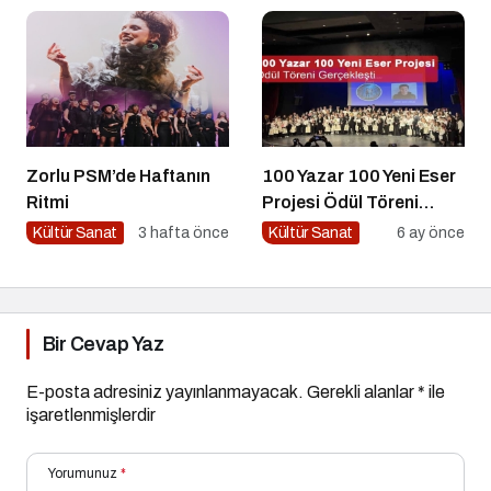
Zorlu PSM’de Haftanın
100 Yazar 100 Yeni Eser
Ritmi
Projesi Ödül Töreni
Gerçekleşti
Kültür Sanat
3 hafta önce
Kültür Sanat
6 ay önce
Bir Cevap Yaz
E-posta adresiniz yayınlanmayacak.
Gerekli alanlar
*
ile
işaretlenmişlerdir
Yorumunuz
*