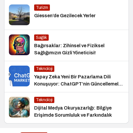
Turizm
Giessen’de Gezilecek Yerler
Sağlık
Bağırsaklar: Zihinsel ve Fiziksel
Sağlığımızın Gizli Yöneticisi!
Teknoloji
Yapay Zeka Yeni Bir Pazarlama Dili
Konuşuyor: ChatGPT’nin Güncellemeleri
ve Markalara Yönelik Fırsatlar
Teknoloji
Dijital Medya Okuryazarlığı: Bilgiye
Erişimde Sorumluluk ve Farkındalık