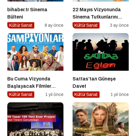
bihaber.tr Sinema
22 Mayıs Vizyonunda
Bülteni
Sinema Tutkunlarını
Dopdolu Bir Hafta
Kültür Sanat
8 ay önce
Kültür Sanat
3 ay önce
Bekliyor
Bu Cuma Vizyonda
Sattas’tan Güneşe
Başlayacak Filmler
Davet
Açıklandı
Kültür Sanat
1 yıl önce
Kültür Sanat
1 yıl önce