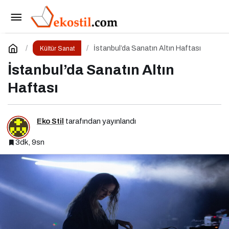
Venedik Bienali’nden İstanbul’a Şiirsel Bir
Geçiş
Paylaş
Yorum Yap
İstanbul’da Sanatın Altın Haftası
Kültür Sanat
İstanbul’da Sanatın Altın
Haftası
Eko Stil
tarafından yayınlandı
3dk, 9sn