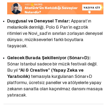
Duygusal ve Deneysel Tınılar:
Apparat’ın
melankolik derinliği, Polo & Pan’in egzotik
ritimleri ve Novi_sad’ın sınırları zorlayan deneysel
dünyası, müzikseverleri farklı boyutlara
taşıyacak.
Gelecek Burada Şekilleniyor (Sónar+D):
Sónar Istanbul sadece bir müzik festivali değil.
Bu yıl
“AI & Creative” (Yapay Zeka ve
Yaratıcılık)
temasıyla kurgulanan Sónar+D
platformu, ücretsiz paneller ve atölyelerle yapay
zekanın sanatla olan kaçınılmaz dansını masaya
yatıracak.