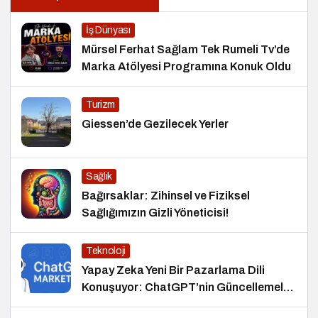
İş Dünyası
Mürsel Ferhat Sağlam Tek Rumeli Tv’de
Marka Atölyesi Programına Konuk Oldu
Turizm
Giessen’de Gezilecek Yerler
Sağlık
Bağırsaklar: Zihinsel ve Fiziksel
Sağlığımızın Gizli Yöneticisi!
Teknoloji
Yapay Zeka Yeni Bir Pazarlama Dili
Konuşuyor: ChatGPT’nin Güncellemeleri
ve Markalara Yönelik Fırsatlar