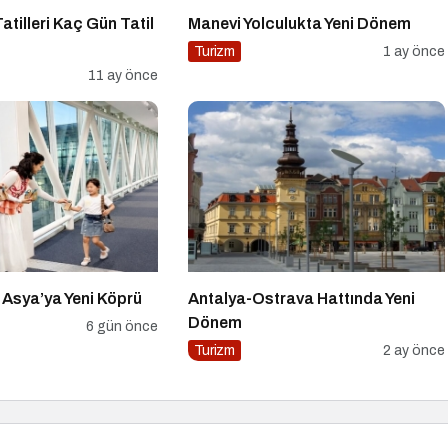
tilleri Kaç Gün Tatil
Manevi Yolculukta Yeni Dönem
Turizm
1 ay önce
11 ay önce
 Asya’ya Yeni Köprü
Antalya-Ostrava Hattında Yeni
Dönem
6 gün önce
Turizm
2 ay önce