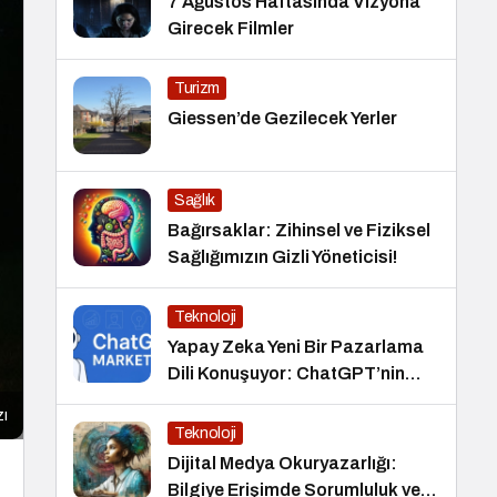
7 Ağustos Haftasında Vizyona
Girecek Filmler
Turizm
Giessen’de Gezilecek Yerler
Sağlık
Bağırsaklar: Zihinsel ve Fiziksel
Sağlığımızın Gizli Yöneticisi!
Teknoloji
Yapay Zeka Yeni Bir Pazarlama
Dili Konuşuyor: ChatGPT’nin
Güncellemeleri ve Markalara
zı
Yönelik Fırsatlar
Teknoloji
Dijital Medya Okuryazarlığı:
Bilgiye Erişimde Sorumluluk ve