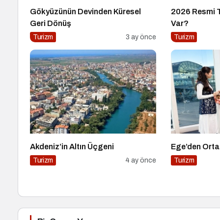
Gökyüzünün Devinden Küresel
2026 Resmi Ta
Geri Dönüş
Var?
Turizm
3 ay önce
Turizm
Akdeniz’in Altın Üçgeni
Ege’den Orta
Turizm
4 ay önce
Turizm