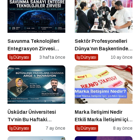
Savunma Teknolojileri
Sektör Profesyonelleri
Entegrasyon Zirvesi
Dünya’nın Başkentinde
Ankara’da
Buluşacak!
İş Dünyası
3 hafta önce
İş Dünyası
10 ay önce
Gerçekleşecek!
Üsküdar Üniversitesi
Marka İletişimi Nedir
Tv’nin Bu Haftaki
Etkili Marka İletişimi için
Konuğu Mürsel Ferhat
10 Altın Öneri
İş Dünyası
7 ay önce
İş Dünyası
8 ay önce
Sağlam Oluyor