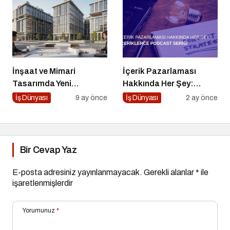
İnşaat ve Mimari
İçerik Pazarlaması
Tasarımda Yeni
Hakkında Her Şey:
Standartlar Belirliyor
İçeriklerce Podcast
İş Dünyası
9 ay önce
İş Dünyası
2 ay önce
Serisi
Bir Cevap Yaz
E-posta adresiniz yayınlanmayacak.
Gerekli alanlar
*
ile
işaretlenmişlerdir
Yorumunuz
*