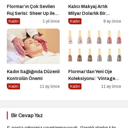
Flormar’ın Çok Sevilen
Kalıcı Makyaj Artık
Ruj Serisi: Sheer Up ile
Milyar Dolarlık Bir
Gülümse
Endüstri
Kadın
1 yıl önce
Kadın
8 ay önce
Kadın Sağlığında Düzenli
Flormar’dan Yeni Oje
Kontrolün Önemi
Koleksiyonu: ‘Vintage
Romance’ Nostaljiyle
Kadın
11 ay önce
Kadın
11 ay önce
Harmanlanmış Bir
Zarafeti Tırnaklara
Taşıyor!
Bir Cevap Yaz
E-posta adresiniz yayınlanmayacak.
Gerekli alanlar
*
ile