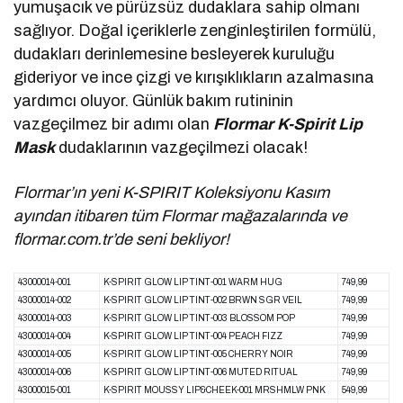
yumuşacık ve pürüzsüz dudaklara sahip olmanı
sağlıyor. Doğal içeriklerle zenginleştirilen formülü,
dudakları derinlemesine besleyerek kuruluğu
gideriyor ve ince çizgi ve kırışıklıkların azalmasına
yardımcı oluyor. Günlük bakım rutininin
vazgeçilmez bir adımı olan
Flormar
K-Spirit Lip
Mask
dudaklarının vazgeçilmezi olacak!
Flormar’ın yeni K-SPIRIT Koleksiyonu Kasım
ayından itibaren tüm Flormar mağazalarında ve
flormar.com.tr’de seni bekliyor!
43000014-001
K-SPIRIT GLOW LIP TINT-001 WARM HUG
749,99
43000014-002
K-SPIRIT GLOW LIP TINT-002 BRWN SGR VEIL
749,99
43000014-003
K-SPIRIT GLOW LIP TINT-003 BLOSSOM POP
749,99
43000014-004
K-SPIRIT GLOW LIP TINT-004 PEACH FIZZ
749,99
43000014-005
K-SPIRIT GLOW LIP TINT-005 CHERRY NOIR
749,99
43000014-006
K-SPIRIT GLOW LIP TINT-006 MUTED RITUAL
749,99
43000015-001
K-SPIRIT MOUSSY LIP&CHEEK-001 MRSHMLW PNK
549,99