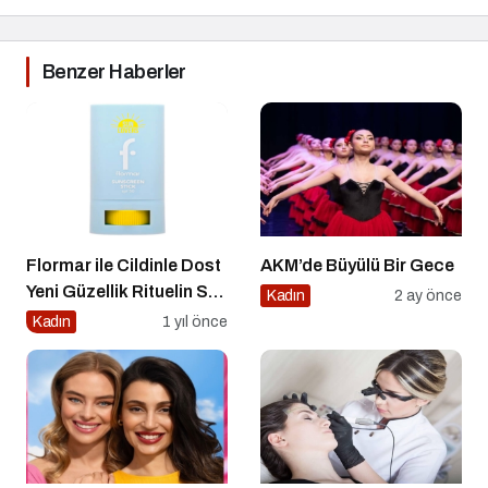
Benzer Haberler
Flormar ile Cildinle Dost
AKM’de Büyülü Bir Gece
Yeni Güzellik Rituelin Sun
Kadın
2 ay önce
Lovers
Kadın
1 yıl önce