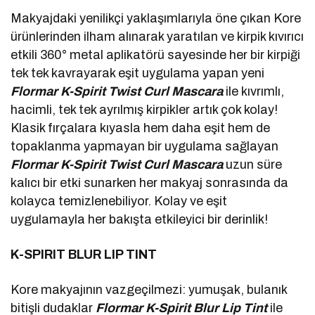
Makyajdaki yenilikçi yaklaşımlarıyla öne çıkan Kore
ürünlerinden ilham alınarak yaratılan ve kirpik kıvırıcı
etkili 360° metal aplikatörü sayesinde her bir kirpiği
tek tek kavrayarak eşit uygulama yapan yeni
Flormar K-Spirit
Twist Curl Mascara
ile kıvrımlı,
hacimli, tek tek ayrılmış kirpikler artık çok kolay!
Klasik fırçalara kıyasla hem daha eşit hem de
topaklanma yapmayan bir uygulama sağlayan
Flormar K-Spirit
Twist Curl Mascara
uzun süre
kalıcı bir etki sunarken her makyaj sonrasında da
kolayca temizlenebiliyor. Kolay ve eşit
uygulamayla her bakışta etkileyici bir derinlik!
K-SPIRIT BLUR LIP TINT
Kore makyajının vazgeçilmezi: yumuşak, bulanık
bitişli dudaklar
Flormar K-Spirit Blur Lip Tint
ile