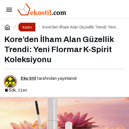
2025 Türkiye Kalıcı Makyaj Sektör Raporu
Açıklandı
Paylaş
Yorum Yap
Kore’den İlham Alan Güzellik Trendi: Yeni
Kadın
Flormar K-Spirit Koleksiyonu
Kore’den İlham Alan Güzellik
Trendi: Yeni Flormar K-Spirit
Koleksiyonu
Eko Stil
tarafından yayınlandı
5dk, 11sn