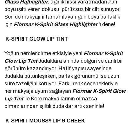
Glass
Highlighter
, ağırlık hissi yaratmadan gün
boyu ışıltı veren dokusu, pürüzsüz bir cilt sunuyor.
Sen de makyajını tamamlayan gün boyu parlaklık
için
Flormar
K-Spirit Glass
Highlighter
‘ı dene!
K-SPIRIT GLOW LIP TINT
Yoğun nemlendirme etkisiyle yeni
Flormar
K-Spirit
Glow Lip Tint
dudaklara anında dolgun ve canlı bir
görünüm kazandırıyor. Hafif yapısı sayesinde
dudakla bütünleşirken, parlak görünümü ise uzun
süre tazeliğini koruyor. Farklı renk seçenekleriyle
her makyaja uyum sağlayan
Flormar
K-Spirit Glow
Lip Tint
ile Kore makyajlarının olmazsa
olmazlarından ışıltılı dudaklar artık seninle!
K-SPIRIT MOUSSY LIP & CHEEK