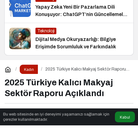
Yapay Zeka Yeni Bir Pazarlama Dili
Konuşuyor: ChatGPT’nin Güncellemeleri
ve Markalara Yönelik Fırsatlar
Teknoloji
Dijital Medya Okuryazarlığı: Bilgiye
Erişimde Sorumluluk ve Farkındalık
2025 Türkiye Kalıcı Makyaj Sektör Raporu
Kadın
Açıklandı
2025 Türkiye Kalıcı Makyaj
Sektör Raporu Açıklandı
Eko Stil
tarafından yayınlandı
Bu web sitesinde en iyi deneyimi yaşamanızı sağlamak için
Kabul
çerezler kullanılmaktadır.
3dk, 22sn