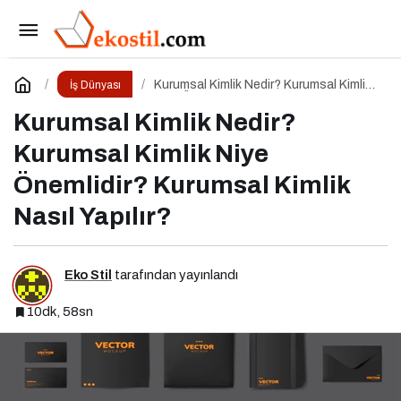
Ege Bölgesi Narenciye Rekoltesinde Sert
Düşüş: Üretim Yüzde 34 Azaldı
Paylaş
Yorum Yap
Kurumsal Kimlik Nedir? Kurumsal Kimlik
İş Dünyası
Niye Önemlidir? Kurumsal Kimlik Nasıl
Yapılır?
Kurumsal Kimlik Nedir?
Kurumsal Kimlik Niye
Önemlidir? Kurumsal Kimlik
Nasıl Yapılır?
Eko Stil
tarafından yayınlandı
10dk, 58sn