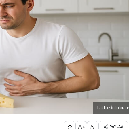
Laktoz İntoleran
+
-
PAYLAŞ