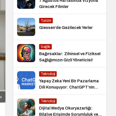
7 Ağustos Haftasında Vizyona
Girecek Filmler
Turizm
Giessen’de Gezilecek Yerler
Sağlık
Bağırsaklar: Zihinsel ve Fiziksel
Sağlığımızın Gizli Yöneticisi!
Teknoloji
Yapay Zeka Yeni Bir Pazarlama
Dili Konuşuyor: ChatGPT’nin
Güncellemeleri ve Markalara
sı
Yönelik Fırsatlar
Teknoloji
Dijital Medya Okuryazarlığı:
Bilgiye Erişimde Sorumluluk ve