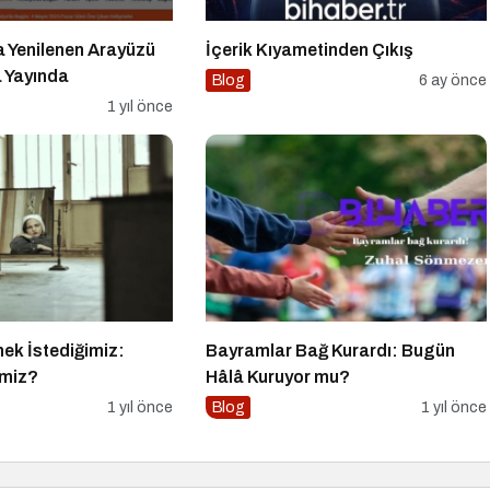
a Yenilenen Arayüzü
İçerik Kıyametinden Çıkış
a Yayında
Blog
6 ay önce
1 yıl önce
k İstediğimiz:
Bayramlar Bağ Kurardı: Bugün
imiz?
Hâlâ Kuruyor mu?
1 yıl önce
Blog
1 yıl önce