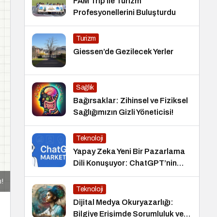
FAM Trip ile Turizm
Profesyonellerini Buluşturdu
Turizm
Giessen’de Gezilecek Yerler
Sağlık
Bağırsaklar: Zihinsel ve Fiziksel
Sağlığımızın Gizli Yöneticisi!
Teknoloji
Yapay Zeka Yeni Bir Pazarlama
Dili Konuşuyor: ChatGPT’nin
Güncellemeleri ve Markalara
ı!
Yönelik Fırsatlar
Teknoloji
Dijital Medya Okuryazarlığı:
Bilgiye Erişimde Sorumluluk ve