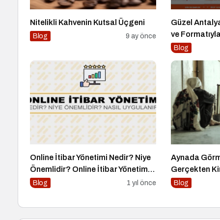
Nitelikli Kahvenin Kutsal Üçgeni
Güzel Antaly
ve Formatıyl
Blog
9 ay önce
Blog
Online İtibar Yönetimi Nedir? Niye
Aynada Görme
Önemlidir? Online İtibar Yönetimi
Gerçekten K
Nasıl Uygulanır?
Blog
1 yıl önce
Blog