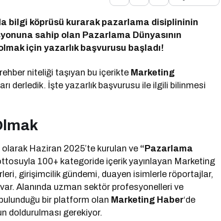
a bilgi köprüsü kurarak pazarlama disiplininin
isyonuna sahip olan Pazarlama Dünyasının
olmak için yazarlık başvurusu başladı!
ehber niteliği taşıyan bu içerikte
Marketing
arı derledik. İşte yazarlık başvurusu ile ilgili bilinmesi
Olmak
i olarak Haziran 2025’te kurulan ve
“Pazarlama
tosuyla 100+ kategoride içerik yayınlayan Marketing
eri, girişimcilik gündemi, duayen isimlerle röportajlar,
de var. Alanında uzman sektör profesyonelleri ve
bulunduğu bir platform olan
Marketing Haber
‘de
un doldurulması gerekiyor.