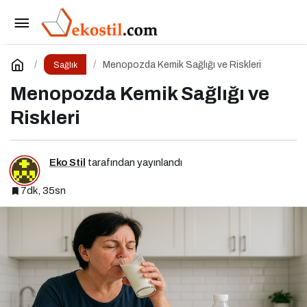
Menopozda Egzersiz: Gücünüze Güç Katın
Paylaş
Yorum Yap
Menopozda Kemik Sağlığı ve Riskleri
Sağlık
Menopozda Kemik Sağlığı ve
Riskleri
Eko Stil
tarafından yayınlandı
7dk, 35sn