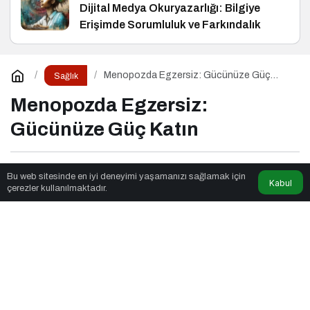
Dijital Medya Okuryazarlığı: Bilgiye
Erişimde Sorumluluk ve Farkındalık
Menopozda Egzersiz: Gücünüze Güç
Sağlık
Katın
Menopozda Egzersiz:
Gücünüze Güç Katın
Eko Stil
tarafından yayınlandı
Bu web sitesinde en iyi deneyimi yaşamanızı sağlamak için
Kabul
çerezler kullanılmaktadır.
6dk, 18sn