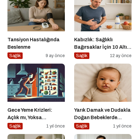
Tansiyon Hastalığında
Kabızlık: Sağlıklı
Beslenme
Bağırsaklar İçin 10 Altın
Öneri
Sağlık
9 ay önce
Sağlık
12 ay önce
Gece Yeme Krizleri:
Yarık Damak ve Dudakla
Açlık mı, Yoksa
Doğan Bebeklerde
Duygusal İhtiyaçlar mı?
Beslenme
Sağlık
1 yıl önce
Sağlık
1 yıl önce