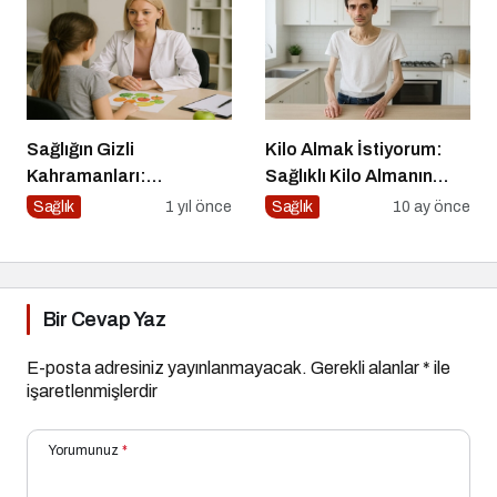
Sağlığın Gizli
Kilo Almak İstiyorum:
Kahramanları:
Sağlıklı Kilo Almanın
Diyetisyenlerimiz
Yolları
Sağlık
1 yıl önce
Sağlık
10 ay önce
Bir Cevap Yaz
E-posta adresiniz yayınlanmayacak.
Gerekli alanlar
*
ile
işaretlenmişlerdir
Yorumunuz
*