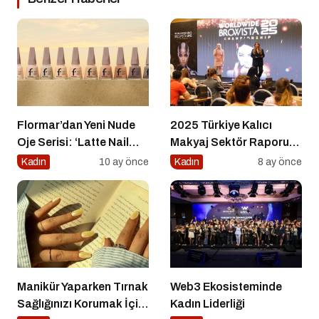
Flormar’dan Yeni Nude
2025 Türkiye Kalıcı
Oje Serisi: ‘Latte Nail
Makyaj Sektör Raporu
Enamel’ ile Zamansız
Açıklandı
Kadın
10 ay önce
Kadın
8 ay önce
Şıklık Şimdi
Tırnaklarında!
Manikür Yaparken Tırnak
Web3 Ekosisteminde
Sağlığınızı Korumak İçin
Kadın Liderliği