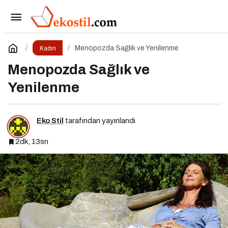
Flormar’dan Yeni Oje Koleksiyonu: ‘Vintage
Romance’ Nostaljiyle Harmanlanmış Bir Zarafeti
Paylaş
Yorum Yap
Menopozda Sağlık ve Yenilenme
Kadın
Menopozda Sağlık ve
Tırnaklara Taşıyor!
Yenilenme
Eko Stil
tarafından yayınlandı
2dk, 13sn