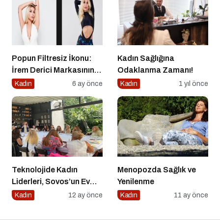
Popun Filtresiz İkonu:
Kadın Sağlığına
İrem Derici Markasının
Odaklanma Zamanı!
Genetik Kodları Çözüldü
Kadın
6 ay önce
Kadın
1 yıl önce
Teknolojide Kadın
Menopozda Sağlık ve
Liderleri, Sovos’un Ev
Yenilenme
Sahipliğinde Bir Araya
Kadın
12 ay önce
Kadın
11 ay önce
Geldi