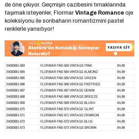
de öne çıkıyor. Geçmişin cazibesini tırnaklarında
taşımak isteyenler, Flormar
Vintage Romance
oje
koleksiyonu ile sonbaharın romantizmini pastel
renklerle yansıtıyor!
34000081-563
FLORMAR FNE-563 VINTAGE PINK
84,99
34000081-564
FLORMAR FNE-564 VINTAGE ALMOND
84,99
34000081-565
FLORMAR FNE-565 VINTAGE GREEN
84,99
34000081-566
FLORMAR FNE-566 VINTAGE PASTRIES
84,99
34000081-567
FLORMAR FNE-567 VINTAGE DENIM
84,99
34000081-568
FLORMAR FNE-568 VINTAGE BREEZE
84,99
34000081-569
FLORMAR FNE-569 VINTAGE BLUSH
84,99
34000081-570
FLORMAR FNE-570 VINTAGE GLINT
84,99
34000081-571
FLORMAR FNE-571 VINTAGE CRIMSON
84,99
34000081-572
FLORMAR FNE-572 VINTAGE BLUE
84,99
34000081-573
FLORMAR FNE-573 VINTAGE BROWN
84,99