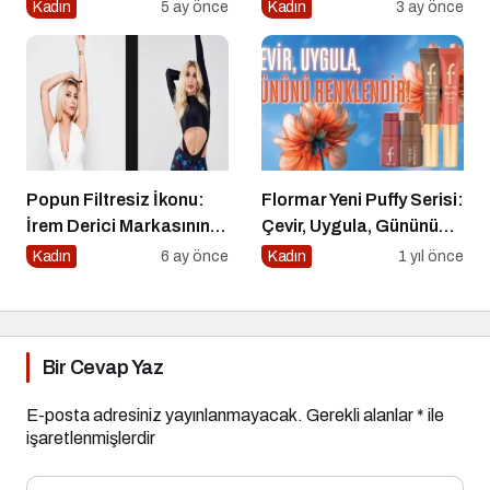
Asla Unutmamanız
Kadın
5 ay önce
Kadın
3 ay önce
Gereken Detaylar
Popun Filtresiz İkonu:
Flormar Yeni Puffy Serisi:
İrem Derici Markasının
Çevir, Uygula, Gününü
Genetik Kodları Çözüldü
Renklendir!
Kadın
6 ay önce
Kadın
1 yıl önce
Bir Cevap Yaz
E-posta adresiniz yayınlanmayacak.
Gerekli alanlar
*
ile
işaretlenmişlerdir