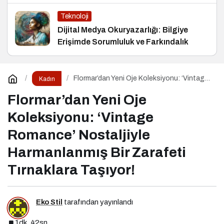
ve Markalara Yönelik Fırsatlar
Teknoloji
Dijital Medya Okuryazarlığı: Bilgiye
Erişimde Sorumluluk ve Farkındalık
Flormar’dan Yeni Oje Koleksiyonu: ‘Vintage
Kadın
Romance’ Nostaljiyle Harmanlanmış Bir
Zarafeti Tırnaklara Taşıyor!
Flormar’dan Yeni Oje
Koleksiyonu: ‘Vintage
Romance’ Nostaljiyle
Harmanlanmış Bir Zarafeti
Tırnaklara Taşıyor!
Eko Stil
tarafından yayınlandı
1dk, 42sn