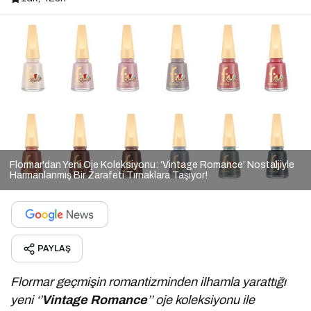
Flormar'dan Yeni Oje Koleksiyonu: ‘Vintage Romance’ Nostaljiyle
Harmanlanmış Bir Zarafeti Tırnaklara Taşıyor!
PAYLAŞ
Flormar geçmişin romantizminden ilhamla yarattığı
yeni ‘’
Vintage Romance
’’ oje koleksiyonu ile