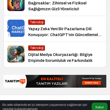
Bağırsaklar: Zihinsel ve Fiziksel
Sağlığımızın Gizli Yöneticisi!
Teknoloji
Yapay Zeka Yeni Bir Pazarlama Dili
Konuşuyor: ChatGPT’nin Güncellemeleri
ve Markalara Yönelik Fırsatlar
Teknoloji
Dijital Medya Okuryazarlığı: Bilgiye
Erişimde Sorumluluk ve Farkındalık
© Telif Hakkı 15.02.2021, Tüm Hakları Saklıdır.
haber
,
en iyiler
Bu web sitesinde en iyi deneyimi yaşamanızı sağlamak için
listesi
,
bihaber
,
sağlıklı
Kabul
çerezler kullanılmaktadır.