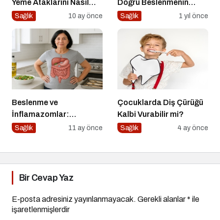
Yeme Ataklarını Nasıl
Doğru Beslenmenin
Engellerim?
Önemi
Sağlık
10 ay önce
Sağlık
1 yıl önce
Beslenme ve
Çocuklarda Diş Çürüğü
İnflamazomlar:
Kalbi Vurabilir mi?
Bağırsaktan Hücre
Sağlık
11 ay önce
Sağlık
4 ay önce
Çekirdeğine Uzanan
Sessiz Savaş
Bir Cevap Yaz
E-posta adresiniz yayınlanmayacak.
Gerekli alanlar
*
ile
işaretlenmişlerdir