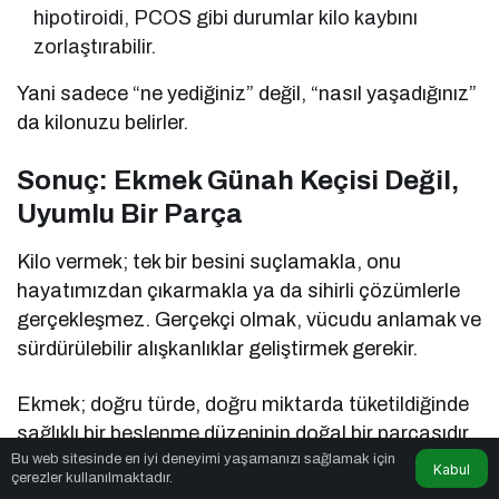
hipotiroidi, PCOS gibi durumlar kilo kaybını
zorlaştırabilir.
Yani sadece “ne yediğiniz” değil, “nasıl yaşadığınız”
da kilonuzu belirler.
Sonuç: Ekmek Günah Keçisi Değil,
Uyumlu Bir Parça
Kilo vermek; tek bir besini suçlamakla, onu
hayatımızdan çıkarmakla ya da sihirli çözümlerle
gerçekleşmez. Gerçekçi olmak, vücudu anlamak ve
sürdürülebilir alışkanlıklar geliştirmek gerekir.
Ekmek; doğru türde, doğru miktarda tüketildiğinde
sağlıklı bir beslenme düzeninin doğal bir parçasıdır.
Bu web sitesinde en iyi deneyimi yaşamanızı sağlamak için
Asıl mesele ekmeği değil, fazlayı bırakmakta.
Kabul
çerezler kullanılmaktadır.