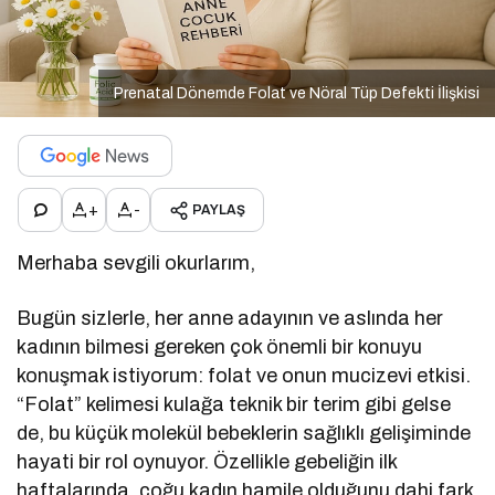
Prenatal Dönemde Folat ve Nöral Tüp Defekti İlişkisi
+
-
PAYLAŞ
Merhaba sevgili okurlarım,
Bugün sizlerle, her anne adayının ve aslında her
kadının bilmesi gereken çok önemli bir konuyu
konuşmak istiyorum: folat ve onun mucizevi etkisi.
“Folat” kelimesi kulağa teknik bir terim gibi gelse
de, bu küçük molekül bebeklerin sağlıklı gelişiminde
hayati bir rol oynuyor. Özellikle gebeliğin ilk
haftalarında, çoğu kadın hamile olduğunu dahi fark