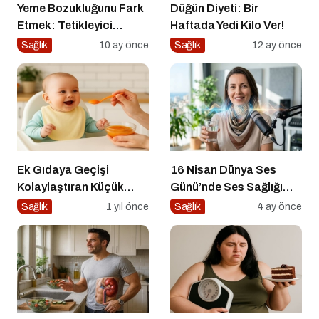
Yeme Bozukluğunu Fark
Düğün Diyeti: Bir
Etmek: Tetikleyici
Haftada Yedi Kilo Ver!
Anlarla Yüzleşmek
Sağlık
10 ay önce
Sağlık
12 ay önce
Ek Gıdaya Geçişi
16 Nisan Dünya Ses
Kolaylaştıran Küçük
Günü’nde Ses Sağlığı
Sırlar
Rehberi
Sağlık
1 yıl önce
Sağlık
4 ay önce