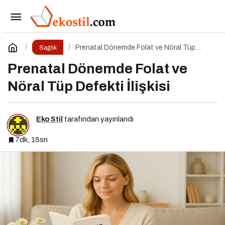
Ekmeği Kestim, Kilo Vermedim: Neden?
Paylaş
Yorum Yap
Prenatal Dönemde Folat ve Nöral Tüp
Sağlık
Defekti İlişkisi
Prenatal Dönemde Folat ve
Nöral Tüp Defekti İlişkisi
Eko Stil
tarafından yayınlandı
7dk, 15sn