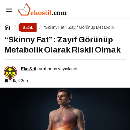
“Skinny Fat”: Zayıf Görünüp Metabolik Olarak
Riskli Olmak
Yorum Yap
“Skinny Fat”: Zayıf Görünüp Metabolik
Sağlık
Olarak Riskli Olmak
“Skinny Fat”: Zayıf Görünüp
Metabolik Olarak Riskli Olmak
Eko Stil
tarafından yayınlandı
7dk, 42sn