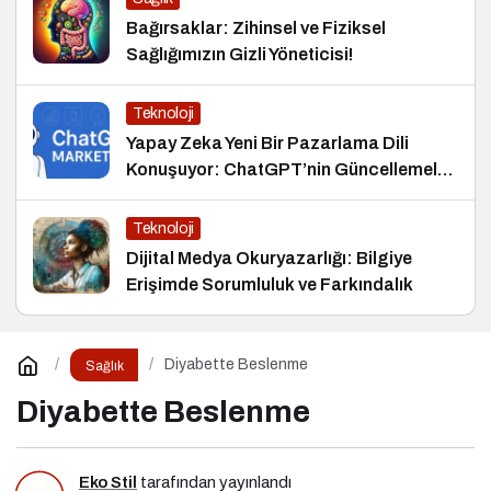
Bağırsaklar: Zihinsel ve Fiziksel
Sağlığımızın Gizli Yöneticisi!
Teknoloji
Yapay Zeka Yeni Bir Pazarlama Dili
Konuşuyor: ChatGPT’nin Güncellemeleri
ve Markalara Yönelik Fırsatlar
Teknoloji
Dijital Medya Okuryazarlığı: Bilgiye
Erişimde Sorumluluk ve Farkındalık
Diyabette Beslenme
Sağlık
Diyabette Beslenme
Eko Stil
tarafından yayınlandı