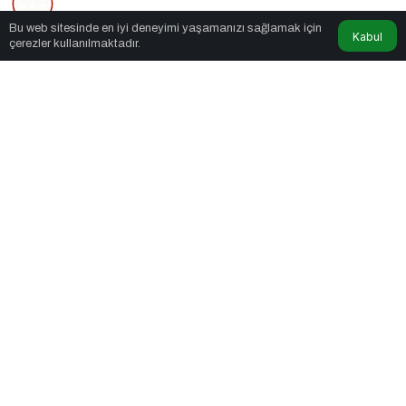
Bu web sitesinde en iyi deneyimi yaşamanızı sağlamak için
9dk, 31sn
Kabul
çerezler kullanılmaktadır.
Diyabette Beslenme
PAYLAŞ
Bu hafta, “Hastalıklarda Beslenme Serisi” yazı