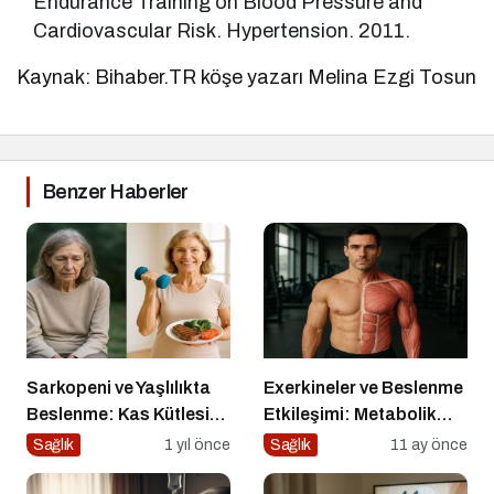
Endurance Training on Blood Pressure and
Cardiovascular Risk. Hypertension. 2011.
Kaynak: Bihaber.TR köşe yazarı Melina Ezgi Tosun
Benzer Haberler
Sarkopeni ve Yaşlılıkta
Exerkineler ve Beslenme
Beslenme: Kas Kütlesi
Etkileşimi: Metabolik
Nasıl Korunur?
Sağlıkta Yeni Bir
Sağlık
1 yıl önce
Sağlık
11 ay önce
Perspektif