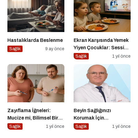
Hastalıklarda Beslenme
Ekran Karşısında Yemek
Yiyen Çocuklar: Sessiz
Sağlık
9 ay önce
Tehlike
Sağlık
1 yıl önce
Zayıflama İğneleri:
Beyin Sağlığınızı
Mucize mi, Bilimsel Bir
Korumak İçin
Araç mı?
Uygulayabileceğiniz 7
Sağlık
1 yıl önce
Sağlık
1 yıl önce
Etkili Yöntem