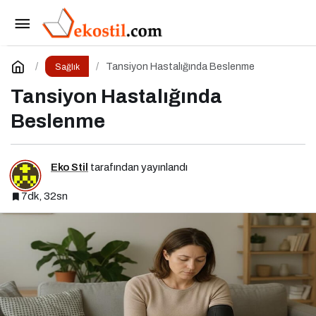
Diyabette Beslenme
Paylaş
Yorum Yap
Tansiyon Hastalığında Beslenme
Sağlık
Tansiyon Hastalığında
Beslenme
Eko Stil
tarafından yayınlandı
7dk, 32sn