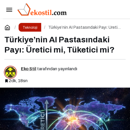
Veri Okuryazarlığı: Türkiye’nin En Pahalı Beceri
Açığı
Paylaş
Yorum Yap
Türkiye’nin AI Pastasındaki Payı: Üretici
Teknoloji
mi, Tüketici mi?
Türkiye’nin AI Pastasındaki
Payı: Üretici mi, Tüketici mi?
Eko Stil
tarafından yayınlandı
2dk, 18sn