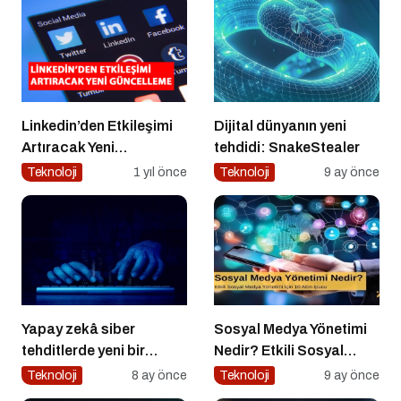
Linkedin’den Etkileşimi
Dijital dünyanın yeni
Artıracak Yeni
tehdidi: SnakeStealer
Güncelleme
Teknoloji
1 yıl önce
Teknoloji
9 ay önce
Yapay zekâ siber
Sosyal Medya Yönetimi
tehditlerde yeni bir
Nedir? Etkili Sosyal
dönemi başlatıyor
Medya Yönetimi İçin 10
Teknoloji
8 ay önce
Teknoloji
9 ay önce
Altın İpucu