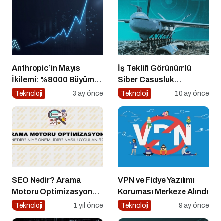
Anthropic’in Mayıs
İş Teklifi Görünümlü
İkilemi: %8000 Büyüme
Siber Casusluk
+ Kendini Geliştiren
Operasyonu
Teknoloji
3 ay önce
Teknoloji
10 ay önce
Ajanlar – Bu Hız
Sürdürülebilir mi?
SEO Nedir? Arama
VPN ve Fidye Yazılımı
Motoru Optimizasyonu
Koruması Merkeze Alındı
Nasıl Yapılır?
Teknoloji
1 yıl önce
Teknoloji
9 ay önce