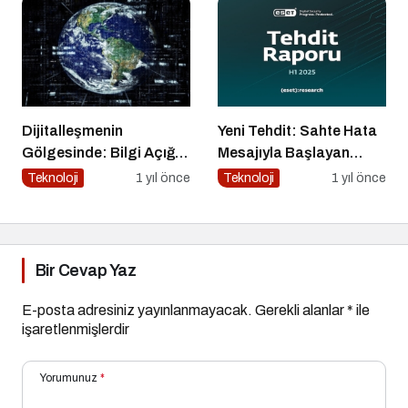
Dijitalleşmenin
Yeni Tehdit: Sahte Hata
Gölgesinde: Bilgi Açığı
Mesajıyla Başlayan
Büyüyor mu?
Siber Saldırılar
Teknoloji
1 yıl önce
Teknoloji
1 yıl önce
Yükselişte
Bir Cevap Yaz
E-posta adresiniz yayınlanmayacak.
Gerekli alanlar
*
ile
işaretlenmişlerdir
Yorumunuz
*