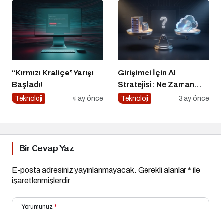
“Kırmızı Kraliçe” Yarışı
Girişimci İçin AI
Başladı!
Stratejisi: Ne Zaman
‘Build’, Ne Zaman ‘Buy’?
Teknoloji
4 ay önce
Teknoloji
3 ay önce
Bir Cevap Yaz
E-posta adresiniz yayınlanmayacak.
Gerekli alanlar
*
ile
işaretlenmişlerdir
Yorumunuz
*