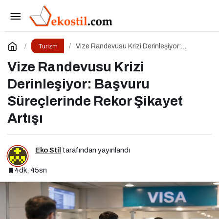
Kulüp Markalı Seyahat Platformu GStatil
Paylaş
Yorum Yap
Vize Randevusu Krizi Derinleşiyor:
Turizm
Başvuru Süreçlerinde Rekor Şikayet Artışı
Vize Randevusu Krizi
Derinleşiyor: Başvuru
Süreçlerinde Rekor Şikayet
Artışı
Eko Stil
tarafından yayınlandı
4dk, 45sn