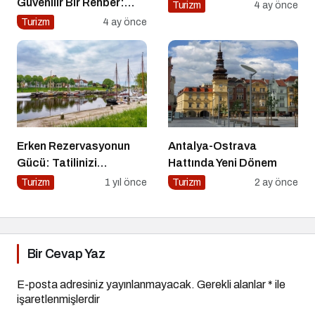
Güvenilir Bir Rehber:
Turizm
4 ay önce
Tripcoholic
Turizm
4 ay önce
Erken Rezervasyonun
Antalya-Ostrava
Gücü: Tatilinizi
Hattında Yeni Dönem
Planlayın, Avantajları
Turizm
1 yıl önce
Turizm
2 ay önce
Yakalayın!
Bir Cevap Yaz
E-posta adresiniz yayınlanmayacak.
Gerekli alanlar
*
ile
işaretlenmişlerdir