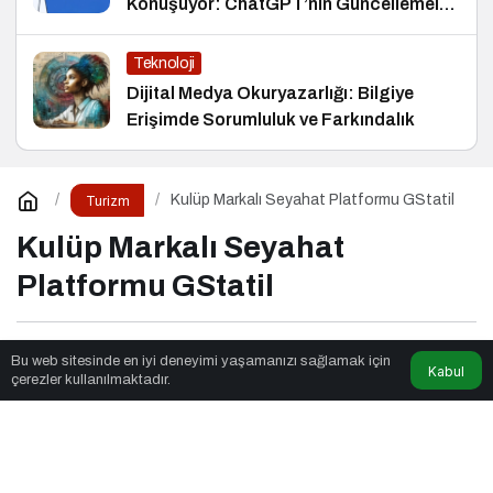
Konuşuyor: ChatGPT’nin Güncellemeleri
ve Markalara Yönelik Fırsatlar
Teknoloji
Dijital Medya Okuryazarlığı: Bilgiye
Erişimde Sorumluluk ve Farkındalık
Kulüp Markalı Seyahat Platformu GStatil
Turizm
Kulüp Markalı Seyahat
Platformu GStatil
Eko Stil
tarafından yayınlandı
Bu web sitesinde en iyi deneyimi yaşamanızı sağlamak için
Kabul
çerezler kullanılmaktadır.
2dk, 47sn