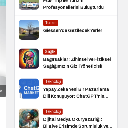
FAM Trip ile Turizm
Profesyonellerini Buluşturdu
Turizm
Giessen’de Gezilecek Yerler
Sağlık
Bağırsaklar: Zihinsel ve Fiziksel
Sağlığımızın Gizli Yöneticisi!
Teknoloji
Yapay Zeka Yeni Bir Pazarlama
or
Dili Konuşuyor: ChatGPT’nin
Güncellemeleri ve Markalara
Yönelik Fırsatlar
Teknoloji
Dijital Medya Okuryazarlığı:
Bilgiye Erişimde Sorumluluk ve