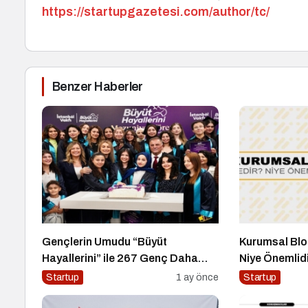
https://startupgazetesi.com/author/tc/
Benzer Haberler
Gençlerin Umudu “Büyüt
Kurumsal Blo
Hayallerini” ile 267 Genç Daha
Niye Önemlid
Kanatlandı
Yönetimi Nasıl
Startup
1 ay önce
Startup