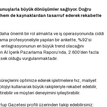
unuşlarla büyük dönüşümler sağlıyor. Doğru
n hem de kaynaklardan tasarruf ederek rekabette
 daha önemli bir rol almakta ve iş operasyonunda ciddi
lama profesyoneliyle yapılan bir ankette, %92’si
e entegrasyonunun en büyük trend olacağını
İçin AI İçerik Pazarlama Raporu’nda, 2.600’den fazla
ksek olduğu vurgulanmaktadır.
eçlerini optimize ederek işletmelere hız, maliyet
olojiyi kullanarak büyük rakipleriyle rekabet edebilir,
ebilir ve müşteri deneyimini iyileştirebilir.
p Gazetesi profili üzerinden takip edebilirsiniz: