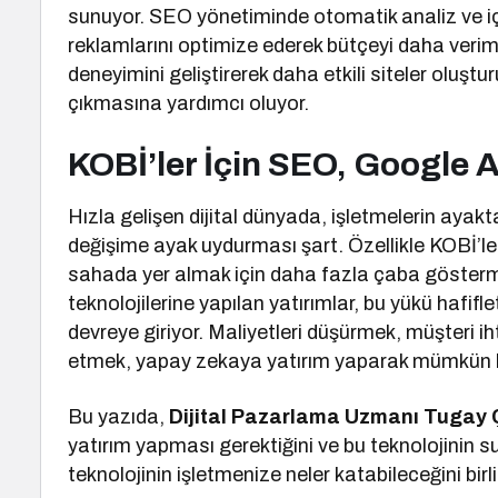
sunuyor. SEO yönetiminde otomatik analiz ve içer
reklamlarını optimize ederek bütçeyi daha verim
deneyimini geliştirerek daha etkili siteler oluştu
çıkmasına yardımcı oluyor.
KOBİ’ler İçin SEO, Google 
Hızla gelişen dijital dünyada, işletmelerin ayak
değişime ayak uydurması şart. Özellikle KOBİ’ler
sahada yer almak için daha fazla çaba gösterm
teknolojilerine yapılan yatırımlar, bu yükü hafi
devreye giriyor. Maliyetleri düşürmek, müşteri ih
etmek, yapay zekaya yatırım yaparak mümkün h
Bu yazıda,
Dijital Pazarlama Uzmanı Tugay 
yatırım yapması gerektiğini ve bu teknolojinin s
teknolojinin işletmenize neler katabileceğini birl