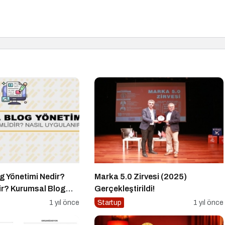
g Yönetimi Nedir?
Marka 5.0 Zirvesi (2025)
ir? Kurumsal Blog
Gerçekleştirildi!
 Yapılır?
1 yıl önce
Startup
1 yıl önce