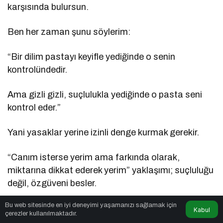
karşısında bulursun.
Ben her zaman şunu söylerim:
“Bir dilim pastayı keyifle yediğinde o senin
kontrolündedir.
Ama gizli gizli, suçlulukla yediğinde o pasta seni
kontrol eder.”
Yani yasaklar yerine izinli denge kurmak gerekir.
“Canım isterse yerim ama farkında olarak,
miktarına dikkat ederek yerim” yaklaşımı; suçluluğu
değil, özgüveni besler.
Bu web sitesinde en iyi deneyimi yaşamanızı sağlamak için
Yasak kalktığında o yiyeceğin üzerindeki büyü de
Kabul
çerezler kullanılmaktadır.
kalkar.