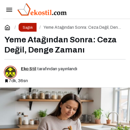
Yeme Bozukluklarında Yeme Ataklarını Nasıl
Engellerim?
Paylaş
Yorum Yap
Yeme Atağından Sonra: Ceza Değil, Denge
Sağlık
Zamanı
Yeme Atağından Sonra: Ceza
Değil, Denge Zamanı
Eko Stil
tarafından yayınlandı
7dk, 36sn