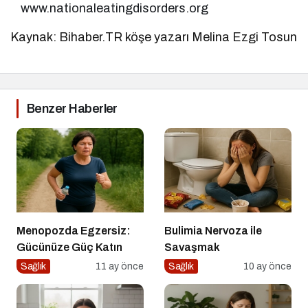
www.nationaleatingdisorders.org
Kaynak: Bihaber.TR köşe yazarı Melina Ezgi Tosun
Benzer Haberler
Menopozda Egzersiz:
Bulimia Nervoza ile
Gücünüze Güç Katın
Savaşmak
Sağlık
11 ay önce
Sağlık
10 ay önce