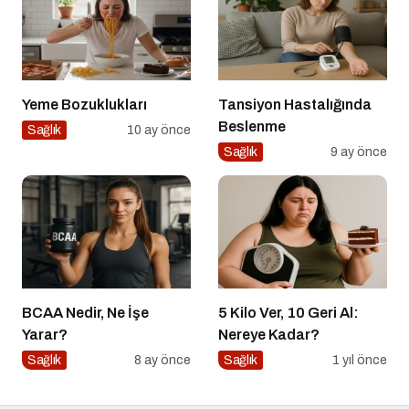
Yeme Bozuklukları
Tansiyon Hastalığında
Beslenme
Sağlık
10 ay önce
Sağlık
9 ay önce
BCAA Nedir, Ne İşe
5 Kilo Ver, 10 Geri Al:
Yarar?
Nereye Kadar?
Sağlık
8 ay önce
Sağlık
1 yıl önce