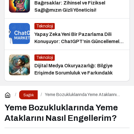
Bağırsaklar: Zihinsel ve Fiziksel
Sağlığımızın Gizli Yöneticisi!
Teknoloji
Yapay Zeka Yeni Bir Pazarlama Dili
Konuşuyor: ChatGPT’nin Güncellemeleri
ve Markalara Yönelik Fırsatlar
Teknoloji
Dijital Medya Okuryazarlığı: Bilgiye
Erişimde Sorumluluk ve Farkındalık
Yeme Bozukluklarında Yeme Ataklarını
Sağlık
Nasıl Engellerim?
Yeme Bozukluklarında Yeme
Ataklarını Nasıl Engellerim?