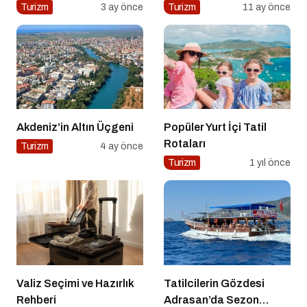
Ekonomi ve Keyif Bir
Turizm
3 ay önce
Turizm
11 ay önce
Arada
Akdeniz’in Altın Üçgeni
Popüler Yurt İçi Tatil
Rotaları
Turizm
4 ay önce
Turizm
1 yıl önce
Valiz Seçimi ve Hazırlık
Tatilcilerin Gözdesi
Rehberi
Adrasan’da Sezon