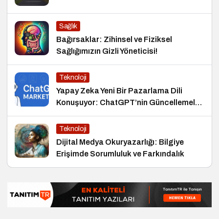
Sağlık
Bağırsaklar: Zihinsel ve Fiziksel
Sağlığımızın Gizli Yöneticisi!
Teknoloji
Yapay Zeka Yeni Bir Pazarlama Dili
Konuşuyor: ChatGPT’nin Güncellemeleri
ve Markalara Yönelik Fırsatlar
Teknoloji
Dijital Medya Okuryazarlığı: Bilgiye
Erişimde Sorumluluk ve Farkındalık