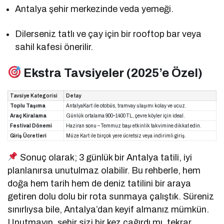
Antalya şehir merkezinde veda yemeği.
Dilerseniz tatlı ve çay için bir rooftop bar veya
sahil kafesi önerilir.
Ekstra Tavsiyeler (2025’e Özel)
Tavsiye Kategorisi
Detay
Toplu Taşıma
AntalyaKart ile otobüs, tramvay ulaşımı kolay ve ucuz.
Araç Kiralama
Günlük ortalama 900–1400 TL, çevre köyler için ideal.
Festival Dönemi
Haziran sonu – Temmuz başı etkinlik takvimine dikkat edin.
Giriş Ücretleri
Müze Kart ile birçok yere ücretsiz veya indirimli giriş.
Sonuç olarak; 3 günlük bir Antalya tatili, iyi
planlanırsa unutulmaz olabilir. Bu rehberle, hem
doğa hem tarih hem de deniz tatilini bir araya
getiren dolu dolu bir rota sunmaya çalıştık. Süreniz
sınırlıysa bile, Antalya’dan keyif almanız mümkün.
Unutmayın, şehir sizi bir kez çağırdı mı, tekrar