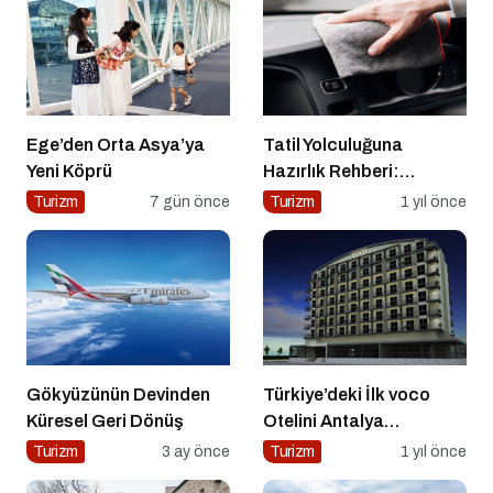
Ege’den Orta Asya’ya
Tatil Yolculuğuna
Yeni Köprü
Hazırlık Rehberi:
Aracınız İçin Almanız
Turizm
7 gün önce
Turizm
1 yıl önce
Gereken 7 Temel Önlem!
Gökyüzünün Devinden
Türkiye’deki İlk voco
Küresel Geri Dönüş
Otelini Antalya
Konyaaltı’nda Açıyor
Turizm
3 ay önce
Turizm
1 yıl önce