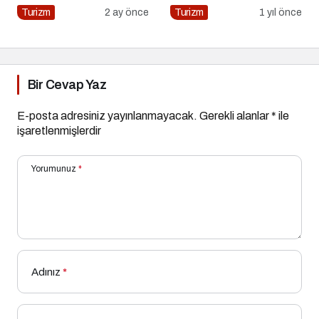
Açıldı!
Turizm
2 ay önce
Turizm
1 yıl önce
Bir Cevap Yaz
E-posta adresiniz yayınlanmayacak.
Gerekli alanlar
*
ile
işaretlenmişlerdir
Yorumunuz
*
Adınız
*