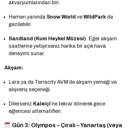
akvaryumlarından biri.
Hemen yanında
Snow World
ve
WildPark
da
gezilebilir.
Sandland (Kum Heykel Müzesi)
: Eğer akşam
saatlerine yetişirseniz harika bir açık hava
deneyimi sunar.
Akşam:
Lara ya da Terracity AVM’de akşam yemeği ve
alışveriş seçeneği.
Dilerseniz
Kaleiçi
’ne tekrar dönerek gece
eğlencesi alternatifleri.
Gün 3:
Olympos – Çıralı – Yanartaş (veya