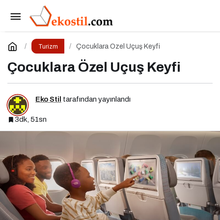
Antalya’da 3 Günde Gezilecek Yerler
Paylaş
Yorum Yap
Çocuklara Özel Uçuş Keyfi
Turizm
Çocuklara Özel Uçuş Keyfi
Eko Stil
tarafından yayınlandı
3dk, 51sn