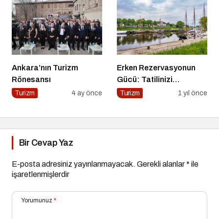
Ankara’nın Turizm
Erken Rezervasyonun
Rönesansı
Gücü: Tatilinizi
Planlayın, Avantajları
Turizm
4 ay önce
Turizm
1 yıl önce
Yakalayın!
Bir Cevap Yaz
E-posta adresiniz yayınlanmayacak.
Gerekli alanlar
*
ile
işaretlenmişlerdir
Yorumunuz
*