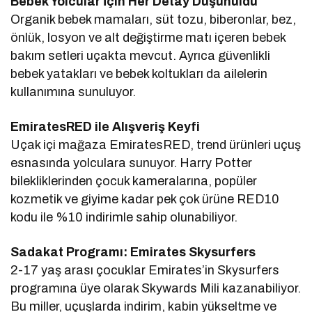
Bebek Yolcular İçin Her Detay Düşünüldü
Organik bebek mamaları, süt tozu, biberonlar, bez,
önlük, losyon ve alt değiştirme matı içeren bebek
bakım setleri uçakta mevcut. Ayrıca güvenlikli
bebek yatakları ve bebek koltukları da ailelerin
kullanımına sunuluyor.
EmiratesRED ile Alışveriş Keyfi
Uçak içi mağaza EmiratesRED, trend ürünleri uçuş
esnasında yolculara sunuyor. Harry Potter
bilekliklerinden çocuk kameralarına, popüler
kozmetik ve giyime kadar pek çok ürüne RED10
kodu ile %10 indirimle sahip olunabiliyor.
Sadakat Programı: Emirates Skysurfers
2-17 yaş arası çocuklar Emirates’in Skysurfers
programına üye olarak Skywards Mili kazanabiliyor.
Bu miller, uçuşlarda indirim, kabin yükseltme ve