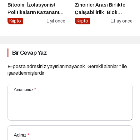
Bitcoin, İzolasyonist
Zincirler Arası Birlikte
Politikaların Kazananı
Çalışabilirlik: Blok
Olabilir
Zincirlerin Geleceği
Kripto
1 yıl önce
Kripto
11 ay önce
Bir Cevap Yaz
E-posta adresiniz yayınlanmayacak.
Gerekli alanlar
*
ile
işaretlenmişlerdir
Yorumunuz
*
Adınız
*