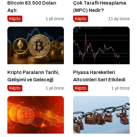
Bitcoin 83.500 Doları
Çok Taraflı Hesaplama
Aştı
(MPC) Nedir?
Kripto
1 yıl önce
Kripto
11 ay önce
Kripto Paraların Tarihi,
Piyasa Hareketleri
Gelişimi ve Geleceği
Altcoinleri Sert Etkiledi
Kripto
1 yıl önce
Kripto
1 yıl önce