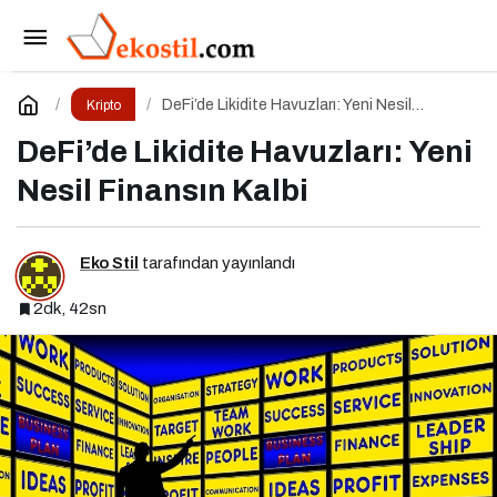
BRC-20 Token Standardı: Bitcoin Üzerindeki
Deneysel Adım
Paylaş
Yorum Yap
DeFi’de Likidite Havuzları: Yeni Nesil
Kripto
Finansın Kalbi
DeFi’de Likidite Havuzları: Yeni
Nesil Finansın Kalbi
Eko Stil
tarafından yayınlandı
2dk, 42sn