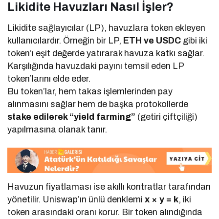
Likidite Havuzları Nasıl İşler?
Likidite sağlayıcılar (LP), havuzlara token ekleyen
kullanıcılardır. Örneğin bir LP,
ETH ve USDC
gibi iki
token’ı eşit değerde yatırarak havuza katkı sağlar.
Karşılığında havuzdaki payını temsil eden LP
token’larını elde eder.
Bu token’lar, hem takas işlemlerinden pay
alınmasını sağlar hem de başka protokollerde
stake edilerek “yield farming”
(getiri çiftçiliği)
yapılmasına olanak tanır.
Havuzun fiyatlaması ise akıllı kontratlar tarafından
yönetilir. Uniswap’ın ünlü denklemi
x × y = k
, iki
token arasındaki oranı korur. Bir token alındığında