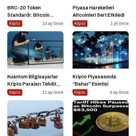
BRC-20 Token
Piyasa Hareketleri
Standardı: Bitcoin
Altcoinleri Sert Etkiledi
Üzerindeki Deneysel
Kripto
10 ay önce
Kripto
1 yıl önce
Adım
Kuantum Bilgisayarlar
Kripto Piyasasında
Kripto Paraları Tehdit
“Bahar” Esintisi
Eder mi?
Kripto
11 ay önce
Kripto
4 ay önce