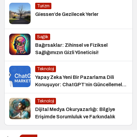
Turizm
Giessen’de Gezilecek Yerler
Sağlık
Bağırsaklar: Zihinsel ve Fiziksel
Sağlığımızın Gizli Yöneticisi!
Teknoloji
Yapay Zeka Yeni Bir Pazarlama Dili
Konuşuyor: ChatGPT’nin Güncellemeleri
ve Markalara Yönelik Fırsatlar
Teknoloji
Dijital Medya Okuryazarlığı: Bilgiye
Erişimde Sorumluluk ve Farkındalık