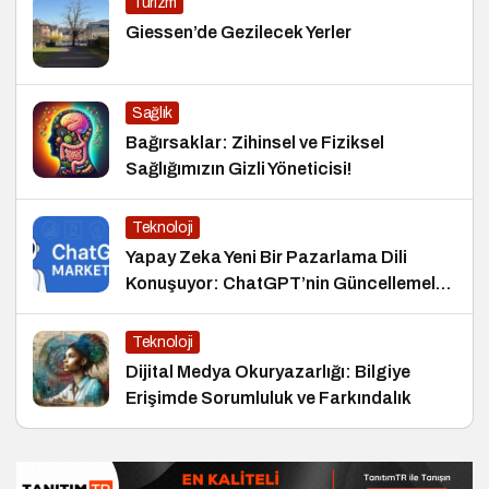
Turizm
Giessen’de Gezilecek Yerler
Sağlık
Bağırsaklar: Zihinsel ve Fiziksel
Sağlığımızın Gizli Yöneticisi!
Teknoloji
Yapay Zeka Yeni Bir Pazarlama Dili
Konuşuyor: ChatGPT’nin Güncellemeleri
ve Markalara Yönelik Fırsatlar
Teknoloji
Dijital Medya Okuryazarlığı: Bilgiye
Erişimde Sorumluluk ve Farkındalık