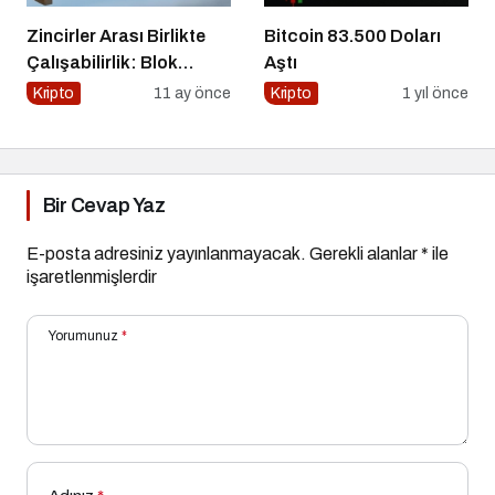
Zincirler Arası Birlikte
Bitcoin 83.500 Doları
Çalışabilirlik: Blok
Aştı
Zincirlerin Geleceği
Kripto
11 ay önce
Kripto
1 yıl önce
Bir Cevap Yaz
E-posta adresiniz yayınlanmayacak.
Gerekli alanlar
*
ile
işaretlenmişlerdir
Yorumunuz
*