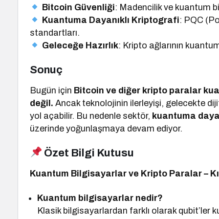
Bitcoin Güvenliği
: Madencilik ve kuantum bilg
Kuantuma Dayanıklı Kriptografi
: PQC (Po
standartları.
Geleceğe Hazırlık
: Kripto ağlarının kuantu
Sonuç
Bugün için
Bitcoin ve diğer kripto paralar kua
değil.
Ancak teknolojinin ilerleyişi, gelecekte di
yol açabilir. Bu nedenle sektör,
kuantuma dayanı
üzerinde yoğunlaşmaya devam ediyor.
Özet Bilgi Kutusu
Kuantum Bilgisayarlar ve Kripto Paralar – K
Kuantum bilgisayarlar nedir?
Klasik bilgisayarlardan farklı olarak qubit’ler 