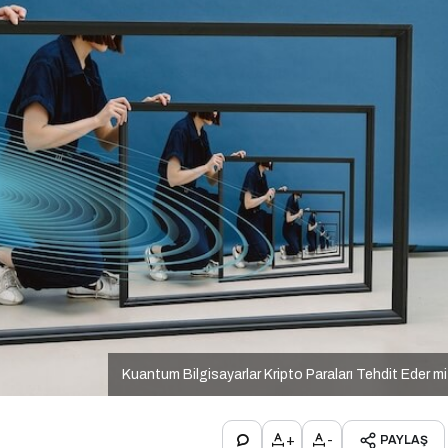
Kuantum Bilgisayarlar Kripto Paraları Tehdit Eder m
+
-
PAYLAŞ