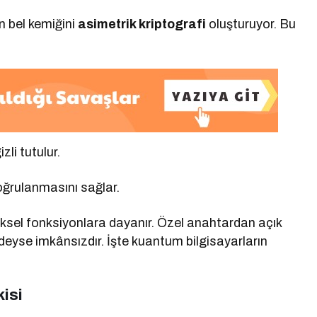
n bel kemiğini
asimetrik kriptografi
oluşturuyor. Bu
li tutulur.
doğrulanmasını sağlar.
ksel fonksiyonlara dayanır. Özel anahtardan açık
deyse imkânsızdır. İşte kuantum bilgisayarların
isi