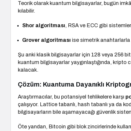
Teorik olarak kuantum bilgisayarlar, bugün imk
kılabilir.
Shor algoritması
, RSA ve ECC gibi sistemlerin
Grover algoritması
ise simetrik anahtarlarla y
Şu anki klasik bilgisayarlar için 128 veya 256 bi
kuantum bilgisayarlar yaygınlaştığında, kripto
kalacak.
Çözüm: Kuantuma Dayanıklı Kriptogr
Araştırmacılar, bu potansiyel tehlikelere karşı
po
çalışıyor. Lattice tabanlı, hash tabanlı ya da k
bilgisayarların bile aşamayacağı güvenlik sistem
Öte yandan, Bitcoin gibi blok zincirlerinde kull