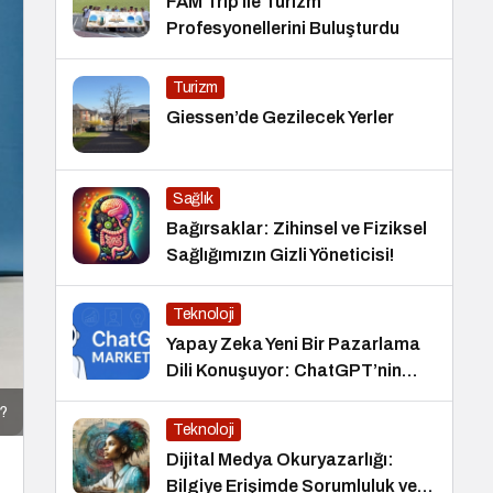
FAM Trip ile Turizm
Profesyonellerini Buluşturdu
Turizm
Giessen’de Gezilecek Yerler
Sağlık
Bağırsaklar: Zihinsel ve Fiziksel
Sağlığımızın Gizli Yöneticisi!
Teknoloji
Yapay Zeka Yeni Bir Pazarlama
Dili Konuşuyor: ChatGPT’nin
Güncellemeleri ve Markalara
i?
Yönelik Fırsatlar
Teknoloji
Dijital Medya Okuryazarlığı:
Bilgiye Erişimde Sorumluluk ve