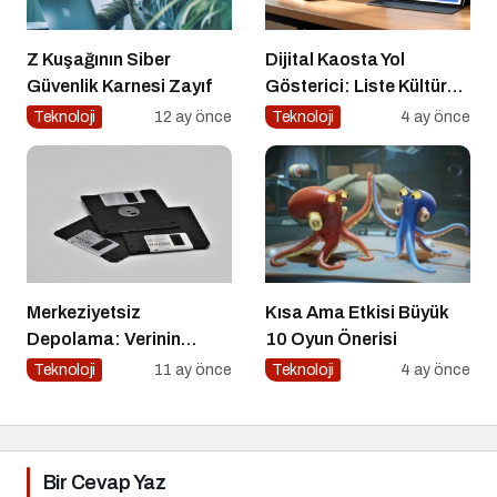
Z Kuşağının Siber
Dijital Kaosta Yol
Güvenlik Karnesi Zayıf
Gösterici: Liste Kültürü
ve İnteraktif Çözümlerin
Teknoloji
12 ay önce
Teknoloji
4 ay önce
Geleceği
Merkeziyetsiz
Kısa Ama Etkisi Büyük
Depolama: Verinin
10 Oyun Önerisi
Geleceği Web3 ile
Teknoloji
11 ay önce
Teknoloji
4 ay önce
Şekilleniyor
Bir Cevap Yaz