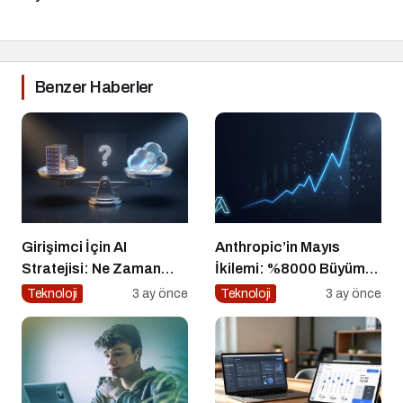
Benzer Haberler
Girişimci İçin AI
Anthropic’in Mayıs
Stratejisi: Ne Zaman
İkilemi: %8000 Büyüme
‘Build’, Ne Zaman ‘Buy’?
+ Kendini Geliştiren
Teknoloji
3 ay önce
Teknoloji
3 ay önce
Ajanlar – Bu Hız
Sürdürülebilir mi?