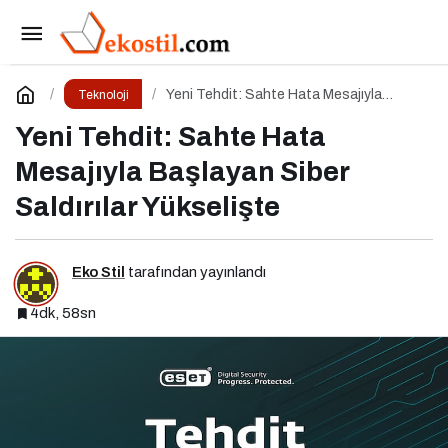
Tarihin En Büyük Şifre Sızıntısı
Paylaş
Yorum Yap
Yeni Tehdit: Sahte Hata Mesajıyla
Teknoloji
Başlayan Siber Saldırılar Yükselişte
Yeni Tehdit: Sahte Hata
Mesajıyla Başlayan Siber
Saldırılar Yükselişte
Eko Stil
tarafından yayınlandı
4dk, 58sn