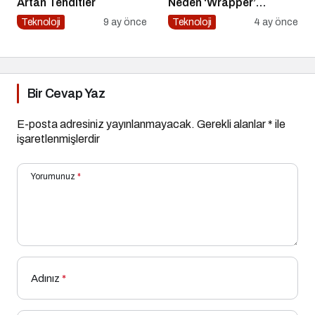
Artan Tehditler
Neden ‘Wrapper’
Kalıyor?
Teknoloji
9 ay önce
Teknoloji
4 ay önce
Bir Cevap Yaz
E-posta adresiniz yayınlanmayacak.
Gerekli alanlar
*
ile
işaretlenmişlerdir
Yorumunuz
*
Adınız
*