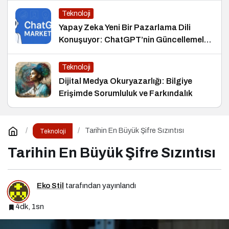
Teknoloji
Yapay Zeka Yeni Bir Pazarlama Dili
Konuşuyor: ChatGPT’nin Güncellemeleri
ve Markalara Yönelik Fırsatlar
Teknoloji
Dijital Medya Okuryazarlığı: Bilgiye
Erişimde Sorumluluk ve Farkındalık
Tarihin En Büyük Şifre Sızıntısı
Teknoloji
Tarihin En Büyük Şifre Sızıntısı
Eko Stil
tarafından yayınlandı
4dk, 1sn